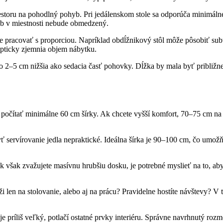
iestoru na pohodlný pohyb. Pri jedálenskom stole sa odporúča minimáln
hyb v miestnosti nebude obmedzený.
 je pracovať s proporciou. Napríklad obdĺžnikový stôl môže pôsobiť su
opticky zjemnia objem nábytku.
 o 2–5 cm nižšia ako sedacia časť pohovky. Dĺžka by mala byť približne
 počítať minimálne 60 cm šírky. Ak chcete vyšší komfort, 70–75 cm na 
 servírovanie jedla nepraktické. Ideálna šírka je 90–100 cm, čo umožň
 však zvažujete masívnu hrubšiu dosku, je potrebné myslieť na to, ab
úži len na stolovanie, alebo aj na prácu? Pravidelne hostíte návštevy?
k je príliš veľký, potlačí ostatné prvky interiéru. Správne navrhnutý r