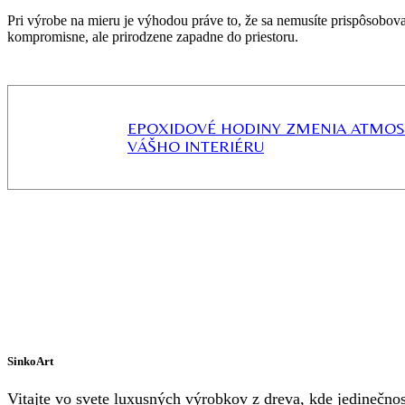
Pri výrobe na mieru je výhodou práve to, že sa nemusíte prispôsobov
kompromisne, ale prirodzene zapadne do priestoru.
EPOXIDOVÉ HODINY ZMENIA ATMOS
VÁŠHO INTERIÉRU
SinkoArt
Vitajte vo svete luxusných výrobkov z dreva, kde jedinečno