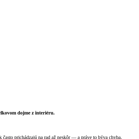
elkovom dojme z interiéru.
k často prichádzajú na rad až neskôr — a práve to býva chyba.