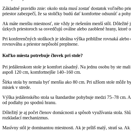
Základné pravidlo znie: okolo stola musí zostať dostatok voľného pr
priestor zabezpečí, že sa stoličky budú dať komfortne odsunúť a po
Ak máte menšiu miestnosť, nie vždy je riešením menší stôl. Dôležité
úzkych priestoroch sa osvedčujú oválne alebo zaoblené hrany, ktoré 
Pri konferenčných stolíkoch je ideálna výška približne rovnaká alebo
rovnováhu a priestor nepôsobí preplnene.
Koľko miesta potrebuje človek pri stole?
Pri jedálenskom stole je komfort zásadný. Na jednu osobu by ste mali
aspoň 120 cm, komfortnejšie 140–160 cm.
Šírka stola by nemala byť menšia ako 80 cm. Pri užšom stole môže byť
misiek v strede.
Výška jedálenského stola sa štandardne pohybuje medzi 75–78 cm. Ak
od podlahy po spodnú hranu.
Dôležitý je aj počet členov domácnosti a spôsob využívania stola. Sl
rozkladací mechanizmus.
Masívny stôl je dominantou miestnosti. Ak je príliš malý, stratí sa. A