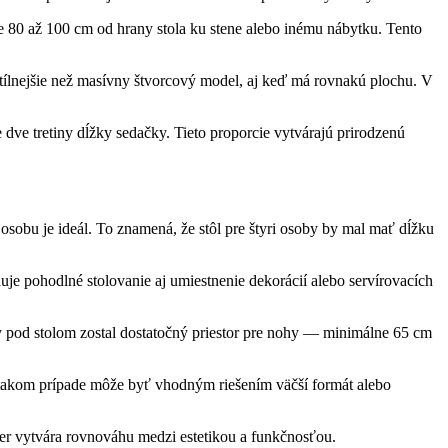
e 80 až 100 cm od hrany stola ku stene alebo inému nábytku. Tento
btílnejšie než masívny štvorcový model, aj keď má rovnakú plochu. V
 dve tretiny dĺžky sedačky. Tieto proporcie vytvárajú prirodzenú
osobu je ideál. To znamená, že stôl pre štyri osoby by mal mať dĺžku
uje pohodlné stolovanie aj umiestnenie dekorácií alebo servírovacích
y pod stolom zostal dostatočný priestor pre nohy — minimálne 65 cm
 V takom prípade môže byť vhodným riešením väčší formát alebo
ozmer vytvára rovnováhu medzi estetikou a funkčnosťou.