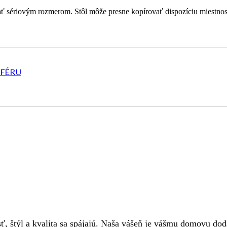
ať sériovým rozmerom. Stôl môže presne kopírovať dispozíciu miestnost
FÉRU
sť, štýl a kvalita sa spájajú. Naša vášeň je vášmu domovu d