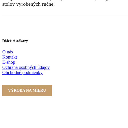
stolov vyrobených ručne.
INSTAGRAM
FACEBOOK
YOUTUBE
Dôležité odkazy
O nás
Kontakt
E-shop
Ochrana osobných údajov
Obchodné podmienky
VÝROBA NA MIERU