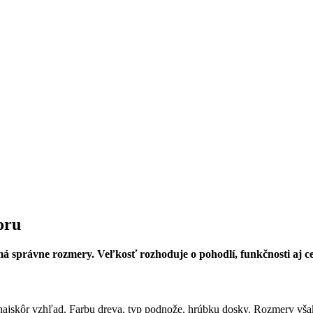
oru
emá správne rozmery. Veľkosť rozhoduje o pohodlí, funkčnosti aj c
i najskôr vzhľad. Farbu dreva, typ podnože, hrúbku dosky. Rozmery vša