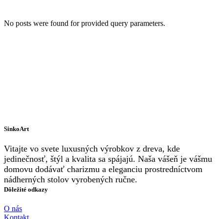
No posts were found for provided query parameters.
SinkoArt
Vitajte vo svete luxusných výrobkov z dreva, kde
jedinečnosť, štýl a kvalita sa spájajú. Naša vášeň je vášmu
domovu dodávať charizmu a eleganciu prostredníctvom
nádherných stolov vyrobených ručne.
Dôležité odkazy
Instagram
Facebook
YouTube
O nás
Kontakt